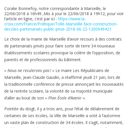
Tollé
Coralie Bonnefoy, notre correspondante à Marseille, le
à
22/06/2018 à 16h49 ,Mis à jour le 22/06/2018 à 19h12, pour voir
Marseille
l’article en ligne, c’est par ici :
https://www.la-
croix.com/France/Politique/Tolle-Marseille-face-construction-
face
decoles-partenariats-public-prive-2018-06-22-1200949421
à
la
Le choix de la mairie de Marseille d’avoir recours à des contrats
construction
de partenariats privés pour faire sortir de terre 34 nouveaux
d’écoles
établissements scolaires provoque la colère de l’opposition, de
en
parents et de professionnels du bâtiment.
partenariats
« Nous ne reculerons pas ! »
Le maire Les Républicains de
public
Marseille, Jean-Claude Gaudin, a réaffirmé jeudi 21 juin, lors de
privé
la traditionnelle conférence de presse annonçant les nouveautés
de la rentrée scolaire, la volonté de sa majorité municipale
d’aller au bout de son
« Plan École d’Avenir ».
Pointée du doigt, il y a trois ans, pour l’état de délabrement de
certaines de ses écoles, la Ville de Marseille a voté à l’automne
un vaste plan de construction de 34 écoles. Il s’agit, notamment,