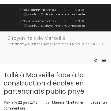
Aller
au
Nous sommes partout
0810 813 813
contenu
contact@citoyen-ne-s-de-marseille.fr
Nous sommes partout
0810 813 813
contact@citoyen-ne-s-de-marseille.fr
Citoyen·ne·s de Marseille
Collectif citoyen issu des Etats Généraux pour Marseille de Juin 2019
Men
Afficher
le
prin
formulaire
pou
Tollé à Marseille face à la
de
mobi
recherche
construction d’écoles en
partenariats public privé
Publié le
22 juin 2018
par
Maurice Montaufier
Laisser un
sur
commentaire