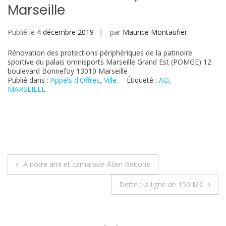
Marseille
Publié le
4 décembre 2019
par
Maurice Montaufier
Rénovation des protections périphériques de la patinoire
sportive du palais omnisports Marseille Grand Est (POMGE) 12
boulevard Bonnefoy 13010 Marseille
Publié dans :
Appels d'Offres
,
Ville
Étiqueté :
AO
,
MARSEILLE
Navigation
A notre ami et camarade Alain Beitone
de
Dette : la ligne de 150 M€
l’article