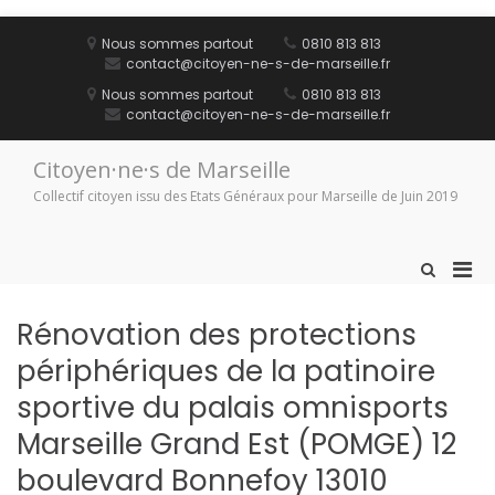
Aller
au
Nous sommes partout
0810 813 813
contenu
contact@citoyen-ne-s-de-marseille.fr
Nous sommes partout
0810 813 813
contact@citoyen-ne-s-de-marseille.fr
Citoyen·ne·s de Marseille
Collectif citoyen issu des Etats Généraux pour Marseille de Juin 2019
Men
Afficher
le
prin
formulaire
pou
Rénovation des protections
de
mobi
recherche
périphériques de la patinoire
sportive du palais omnisports
Marseille Grand Est (POMGE) 12
boulevard Bonnefoy 13010