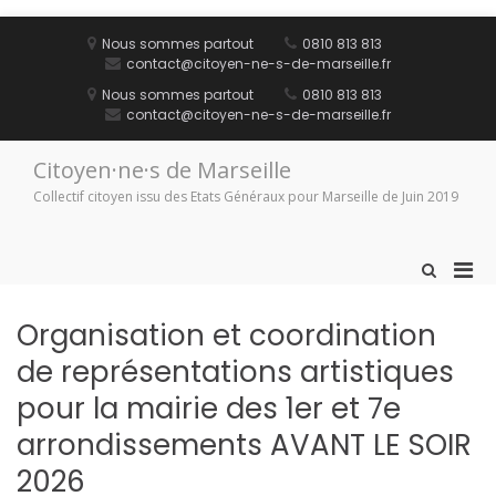
Aller
au
Nous sommes partout
0810 813 813
contenu
contact@citoyen-ne-s-de-marseille.fr
Nous sommes partout
0810 813 813
contact@citoyen-ne-s-de-marseille.fr
Citoyen·ne·s de Marseille
Collectif citoyen issu des Etats Généraux pour Marseille de Juin 2019
Men
Afficher
le
prin
formulaire
pou
Organisation et coordination
de
mobi
recherche
de représentations artistiques
pour la mairie des 1er et 7e
arrondissements AVANT LE SOIR
2026