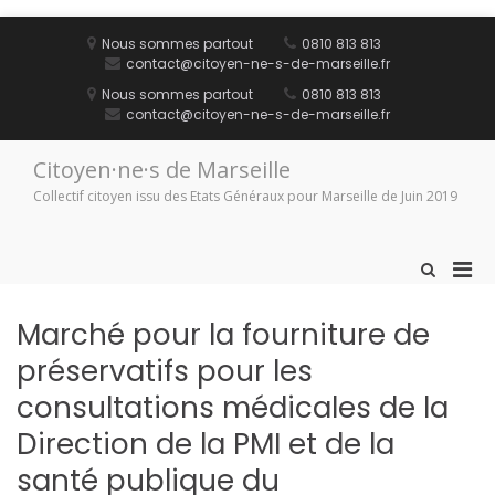
Aller
au
Nous sommes partout
0810 813 813
contenu
contact@citoyen-ne-s-de-marseille.fr
Nous sommes partout
0810 813 813
contact@citoyen-ne-s-de-marseille.fr
Citoyen·ne·s de Marseille
Collectif citoyen issu des Etats Généraux pour Marseille de Juin 2019
Men
Afficher
le
prin
formulaire
pou
Marché pour la fourniture de
de
mobi
recherche
préservatifs pour les
consultations médicales de la
Direction de la PMI et de la
santé publique du