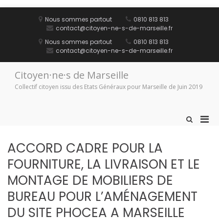
Aller
au
Nous sommes partout
0810 813 813
contenu
contact@citoyen-ne-s-de-marseille.fr
Nous sommes partout
0810 813 813
contact@citoyen-ne-s-de-marseille.fr
Citoyen·ne·s de Marseille
Collectif citoyen issu des Etats Généraux pour Marseille de Juin 2019
Men
Afficher
le
prin
formulaire
pou
ACCORD CADRE POUR LA
de
mobi
recherche
FOURNITURE, LA LIVRAISON ET LE
MONTAGE DE MOBILIERS DE
BUREAU POUR L’AMÉNAGEMENT
DU SITE PHOCEA A MARSEILLE