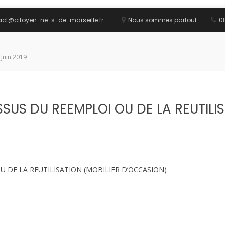
act@citoyen-ne-s-de-marseille.fr
Nous sommes partout
08
 Juin 2019
SSUS DU REEMPLOI OU DE LA REUTILI
U DE LA REUTILISATION (MOBILIER D’OCCASION)