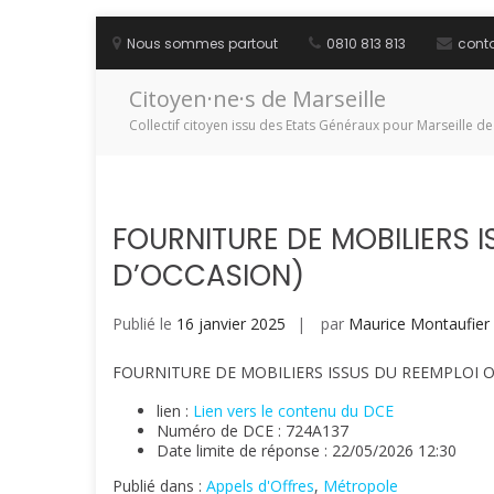
Aller
au
Nous sommes partout
0810 813 813
cont
contenu
Citoyen·ne·s de Marseille
Collectif citoyen issu des Etats Généraux pour Marseille de
FOURNITURE DE MOBILIERS I
D’OCCASION)
Publié le
16 janvier 2025
par
Maurice Montaufier
FOURNITURE DE MOBILIERS ISSUS DU REEMPLOI O
lien :
Lien vers le contenu du DCE
Numéro de DCE : 724A137
Date limite de réponse : 22/05/2026 12:30
Publié dans :
Appels d'Offres
,
Métropole