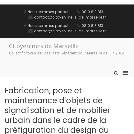
Aller
au
Nous sommes partout
0810 813 813
contenu
contact@citoyen-ne-s-de-marseille.fr
Nous sommes partout
0810 813 813
contact@citoyen-ne-s-de-marseille.fr
Citoyen·ne·s de Marseille
Collectif citoyen issu des Etats Généraux pour Marseille de Juin 2019
Men
Afficher
le
prin
formulaire
pou
Fabrication, pose et
de
mobi
recherche
maintenance d’objets de
signalisation et de mobilier
urbain dans le cadre de la
préfiguration du design du