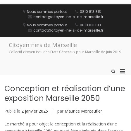
Aller
au
Nous sommes partout
0810 813 813
contenu
contact@citoyen-ne-s-de-marseille.fr
Nous sommes partout
0810 813 813
contact@citoyen-ne-s-de-marseille.fr
Citoyen·ne·s de Marseille
Collectif citoyen issu des Etats Généraux pour Marseille de Juin 2019
Men
Afficher
le
prin
formulaire
pou
Conception et réalisation d’une
de
mobi
recherche
exposition Marseille 2050
Publié le
2 janvier 2025
par
Maurice Montaufier
Le marché a pour objet la conception et la réalisation d’une
exposition Marseille 2050 pouvant être déployée dans l’espace