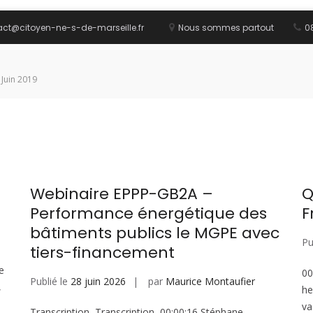
act@citoyen-ne-s-de-marseille.fr
Nous sommes partout
08
 Juin 2019
Webinaire EPPP-GB2A –
Q
Performance énergétique des
F
bâtiments publics le MGPE avec
Pu
tiers-financement
e
00
Publié le
28 juin 2026
par
Maurice Montaufier
,
he
va
Transcription Transcription 00:00:16 Stéphane