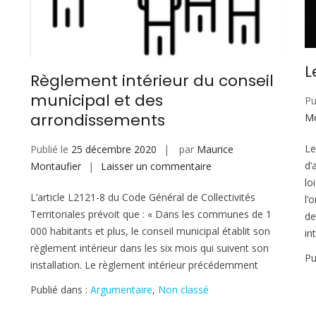
L
Règlement intérieur du conseil
municipal et des
Pu
arrondissements
Mo
Le
Publié le
25 décembre 2020
par
Maurice
sur
d’
Montaufier
Laisser un commentaire
Règlement
lo
L’article L2121-8 du Code Général de Collectivités
intérieur
l’
Territoriales prévoit que : « Dans les communes de 1
du
de
000 habitants et plus, le conseil municipal établit son
conseil
in
règlement intérieur dans les six mois qui suivent son
municipal
Pu
installation. Le règlement intérieur précédemment
et
des
Publié dans :
Argumentaire
,
Non classé
arrondissements