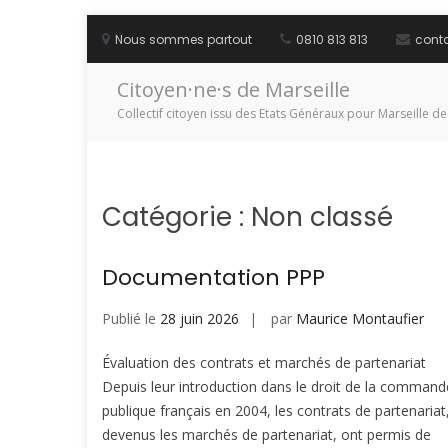
Aller
au
Nous sommes partout
0810 813 813
cont
contenu
Citoyen·ne·s de Marseille
Collectif citoyen issu des Etats Généraux pour Marseille de
Catégorie :
Non classé
Documentation PPP
Publié le
28 juin 2026
par
Maurice Montaufier
Évaluation des contrats et marchés de partenariat
Depuis leur introduction dans le droit de la command
publique français en 2004, les contrats de partenariat
devenus les marchés de partenariat, ont permis de