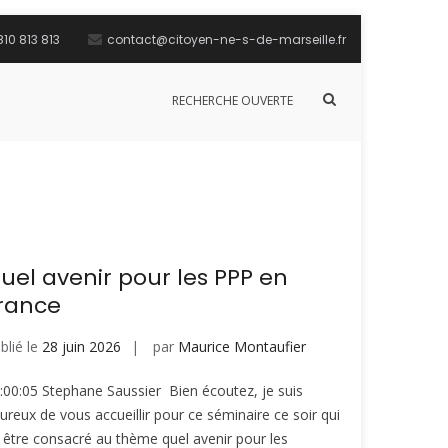
10 813 813
contact@citoyen-ne-s-de-marseille.fr
Afficher
RECHERCHE OUVERTE
le
formulaire
de
recherche
uel avenir pour les PPP en
rance
blié le
28 juin 2026
par
Maurice Montaufier
:00:05 Stephane Saussier Bien écoutez, je suis
ureux de vous accueillir pour ce séminaire ce soir qui
 être consacré au thème quel avenir pour les