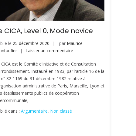
e CICA, Level 0, Mode novice
blié le
25 décembre 2020
par
Maurice
sur
ntaufier
Laisser un commentaire
Le
 CICA est le Comité d’Initiative et de Consultation
CICA,
arrondissement. Instauré en 1983, par l’article 16 de la
Level
i n° 82-1169 du 31 décembre 1982 relative à
0,
organisation administrative de Paris, Marseille, Lyon et
Mode
s établissements publics de coopération
novice
tercommunale,
blié dans :
Argumentaire
,
Non classé