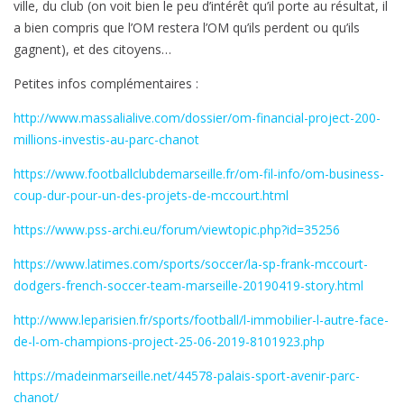
ville, du club (on voit bien le peu d’intérêt qu’il porte au résultat, il
a bien compris que l’OM restera l’OM qu’ils perdent ou qu’ils
gagnent), et des citoyens…
Petites infos complémentaires :
http://www.massalialive.com/dossier/om-financial-project-200-
millions-investis-au-parc-chanot
https://www.footballclubdemarseille.fr/om-fil-info/om-business-
coup-dur-pour-un-des-projets-de-mccourt.html
https://www.pss-archi.eu/forum/viewtopic.php?id=35256
https://www.latimes.com/sports/soccer/la-sp-frank-mccourt-
dodgers-french-soccer-team-marseille-20190419-story.html
http://www.leparisien.fr/sports/football/l-immobilier-l-autre-face-
de-l-om-champions-project-25-06-2019-8101923.php
https://madeinmarseille.net/44578-palais-sport-avenir-parc-
chanot/