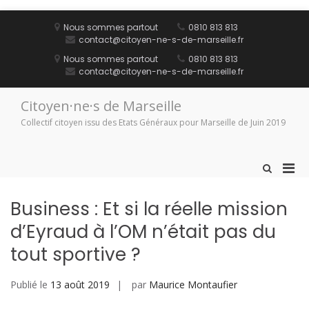
Aller
au
Nous sommes partout
0810 813 813
contenu
contact@citoyen-ne-s-de-marseille.fr
Nous sommes partout
0810 813 813
contact@citoyen-ne-s-de-marseille.fr
Citoyen·ne·s de Marseille
Collectif citoyen issu des Etats Généraux pour Marseille de Juin 2019
Men
Afficher
le
prin
formulaire
pou
Business : Et si la réelle mission
de
mobi
recherche
d’Eyraud à l’OM n’était pas du
tout sportive ?
Publié le
13 août 2019
par
Maurice Montaufier