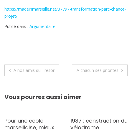
https://madeinmarseille.net/37797-transformation-parc-chanot-
projet/
Publié dans :
Argumentaire
Navigation
A nos amis du Trésor
A chacun ses priorités
de
l’article
Vous pourrez aussi aimer
Pour une école
1937 : construction du
marseillaise, mieux
vélodrome