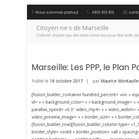
Aller
au
Nous sommes partout
0810 813 813
cont
contenu
Citoyen·ne·s de Marseille
Collectif citoyen issu des Etats Généraux pour Marseille de
Marseille: Les PPP, le Plan 
Publié le
18 octobre 2017
par
Maurice Montaufie
[fusion_builder_container hundred_percent= »no » equa
id= » » background_color= » » background_image= » 
parallax_speed= »0.3″ video_mp4= » » video_webm= » »
video_preview_image= » » border_size= » » border_colo
[fusion_builder_row][fusion_builder_column type= »1_
border_style= »solid » border_position= »all » spaci