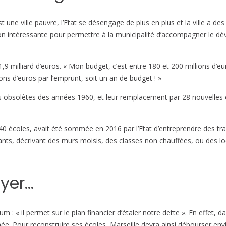
t une ville pauvre, l’Etat se désengage de plus en plus et la ville a d
on intéressante pour permettre à la municipalité d’accompagner le d
n 1,9 milliard d’euros. « Mon budget, c’est entre 180 et 200 millions d’
ons d’euros par l’emprunt, soit un an de budget ! »
ts obsolètes des années 1960, et leur remplacement par 28 nouvelles 
 440 écoles, avait été sommée en 2016 par l’Etat d’entreprendre des t
nants, décrivant des murs moisis, des classes non chauffées, ou des lo
ayer…
 « il permet sur le plan financier d’étaler notre dette ». En effet, dan
e. Pour reconstruire ses écoles, Marseille devra ainsi débourser envi