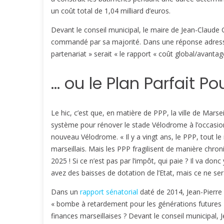
un coût total de 1,04 milliard d’euros.
Devant le conseil municipal, le maire de Jean-Claude
commandé par sa majorité. Dans une réponse adressée à
partenariat » serait « le rapport « coût global/avantag
… ou le Plan Parfait P
Le hic, c’est que, en matière de PPP, la ville de Marsei
système pour rénover le stade Vélodrome à l’occasion
nouveau Vélodrome. « Il y a vingt ans, le PPP, tout l
marseillais. Mais les PPP fragilisent de manière chron
2025 ! Si ce n’est pas par l’impôt, qui paie ? Il va don
avez des baisses de dotation de l’Etat, mais ce ne s
Dans un
rapport sénatorial
daté de 2014, Jean-Pierre 
« bombe à retardement pour les générations futures »
finances marseillaises ? Devant le conseil municipal, 