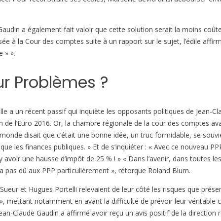
 Gaudin a également fait valoir que cette solution serait la moins co
 la Cour des comptes suite à un rapport sur le sujet, l’édile affirme 
e » ».
our Problèmes ?
lle a un récent passif qui inquiète les opposants politiques de Jean-Cla
 de l’Euro 2016. Or, la chambre régionale de la cour des comptes ava
e monde disait que c’était une bonne idée, un truc formidable, se souv
ique les finances publiques. » Et de s’inquiéter : « Avec ce nouveau P
c y avoir une hausse d’impôt de 25 % ! » « Dans l’avenir, dans toutes les
era pas dû aux PPP particulièrement », rétorque Roland Blum.
Sueur et Hugues Portelli relevaient de leur côté les risques que prése
, mettant notamment en avant la difficulté de prévoir leur véritable
Jean-Claude Gaudin a affirmé avoir reçu un avis positif de la directio