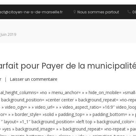
act@citoyen-ne-s-de-marseille.fr
Nous sommes partout
08
 Juin 2019
Parfait pour Payer de la municipalité
sur
r
Laisser un commentaire
Marseille:
l_height_columns= »no » menu_anchor= » » hide_on_mobile= »small-visibi
Les
» background_position= »center center » background_repeat= »no-rep
PPP,
 video_ogv= » » video_url= » » video_aspect_ratio= »16:9″ video_loo
le
r= » » border_style= »solid » padding_top= » » padding_bottom= » » p
Plan
1″ layout= »1_1″ background_position= »left top » background_color= »
Parfait
ng= »yes » background_image= » » background_repeat= »no-repeat » pad
pour