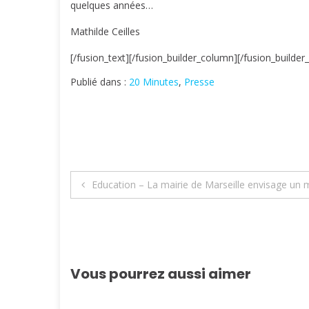
quelques années…
Mathilde Ceilles
[/fusion_text][/fusion_builder_column][/fusion_builder
Publié dans :
20 Minutes
,
Presse
Navigation
Education – La mairie de Marseille envisage un
de
l’article
Vous pourrez aussi aimer