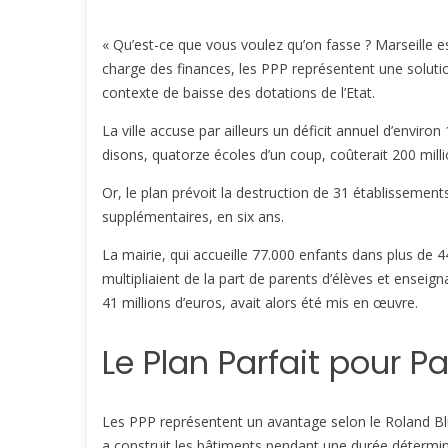
« Qu’est-ce que vous voulez qu’on fasse ? Marseille es
charge des finances, les PPP représentent une soluti
contexte de baisse des dotations de l’Etat.
La ville accuse par ailleurs un déficit annuel d’enviro
disons, quatorze écoles d’un coup, coûterait 200 milli
Or, le plan prévoit la destruction de 31 établissemen
supplémentaires, en six ans.
La mairie, qui accueille 77.000 enfants dans plus de
multipliaient de la part de parents d’élèves et enseig
41 millions d’euros, avait alors été mis en œuvre.
Le Plan Parfait pour P
Les PPP représentent un avantage selon le Roland Blum :
a construit les bâtiments pendant une durée déterminé