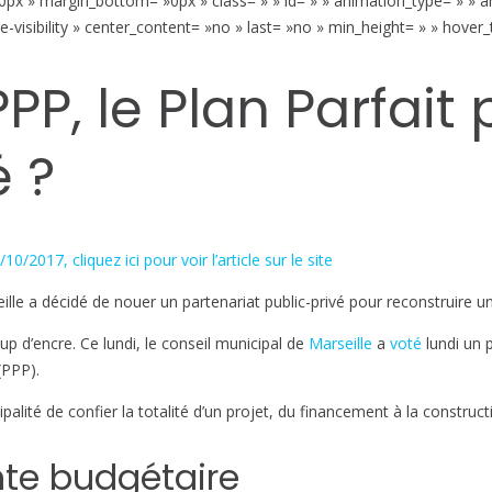
px » margin_bottom= »0px » class= » » id= » » animation_type= » » a
Payer
ge-visibility » center_content= »no » last= »no » min_height= » » hover_
de
la
municipalité
PPP, le Plan Parfait
?
é ?
0/2017, cliquez ici pour voir l’article sur le site
eille a décidé de nouer un partenariat public-privé pour reconstruire u
up d’encre. Ce lundi, le conseil municipal de
Marseille
a
voté
lundi un 
(PPP).
ité de confier la totalité d’un projet, du financement à la constructi
nte budgétaire