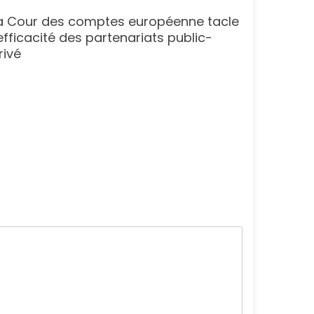
a Cour des comptes européenne tacle
Marseill
’efficacité des partenariats public-
refus du
rivé
les écol