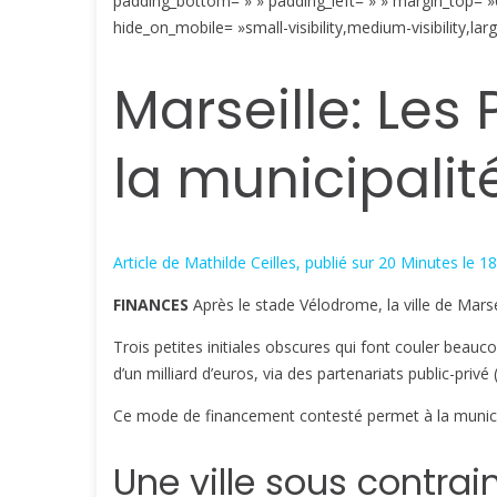
padding_bottom= » » padding_left= » » margin_top= »0
hide_on_mobile= »small-visibility,medium-visibility,lar
Marseille: Les 
la municipalit
Article de Mathilde Ceilles, publié sur 20 Minutes le 18/1
FINANCES
Après le stade Vélodrome, la ville de Mars
Trois petites initiales obscures qui font couler beauco
d’un milliard d’euros, via des partenariats public-privé 
Ce mode de financement contesté permet à la municipal
Une ville sous contrai