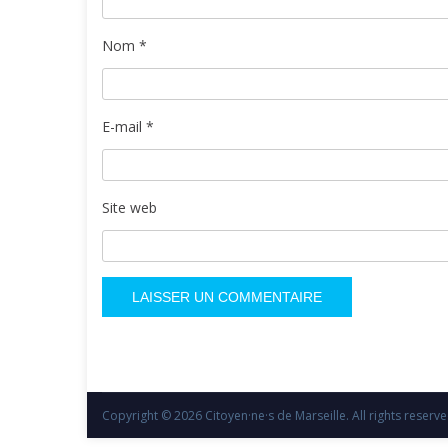
Nom
*
E-mail
*
Site web
Copyright © 2026
Citoyen·ne·s de Marseille
. All rights reser