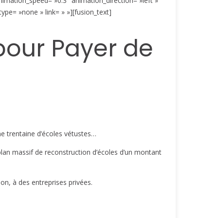
nimation_speed= »0.3″ animation_direction= »left »
type= »none » link= » »][fusion_text]
 pour Payer de
ne trentaine d’écoles vétustes…
plan massif de reconstruction d’écoles d’un montant
on, à des entreprises privées.