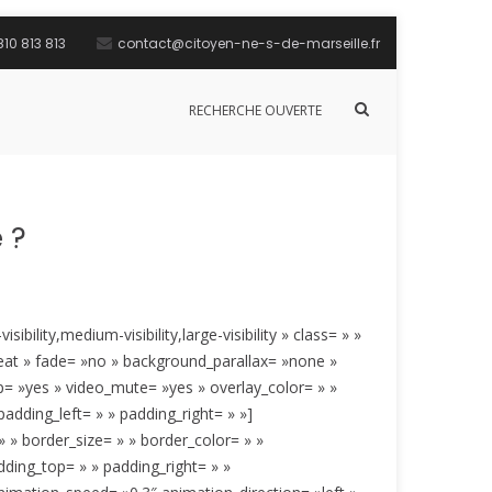
10 813 813
contact@citoyen-ne-s-de-marseille.fr
Afficher
RECHERCHE OUVERTE
le
formulaire
de
recherche
 ?
lity,medium-visibility,large-visibility » class= » »
eat » fade= »no » background_parallax= »none »
p= »yes » video_mute= »yes » overlay_color= » »
adding_left= » » padding_right= » »]
 » border_size= » » border_color= » »
ding_top= » » padding_right= » »