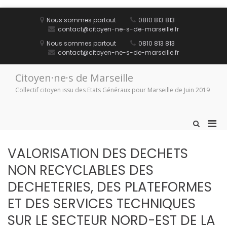
Aller
au
Nous sommes partout
0810 813 813
contenu
contact@citoyen-ne-s-de-marseille.fr
Nous sommes partout
0810 813 813
contact@citoyen-ne-s-de-marseille.fr
Citoyen·ne·s de Marseille
Collectif citoyen issu des Etats Généraux pour Marseille de Juin 2019
Men
Afficher
le
prin
formulaire
pou
VALORISATION DES DECHETS
de
mobi
recherche
NON RECYCLABLES DES
DECHETERIES, DES PLATEFORMES
ET DES SERVICES TECHNIQUES
SUR LE SECTEUR NORD-EST DE LA