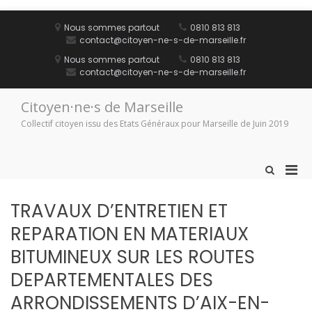
Aller
au
Nous sommes partout
0810 813 813
contenu
contact@citoyen-ne-s-de-marseille.fr
Nous sommes partout
0810 813 813
contact@citoyen-ne-s-de-marseille.fr
Citoyen·ne·s de Marseille
Collectif citoyen issu des Etats Généraux pour Marseille de Juin 2019
Men
Afficher
le
prin
formulaire
pou
TRAVAUX D’ENTRETIEN ET
de
mobi
recherche
REPARATION EN MATERIAUX
BITUMINEUX SUR LES ROUTES
DEPARTEMENTALES DES
ARRONDISSEMENTS D’AIX-EN-