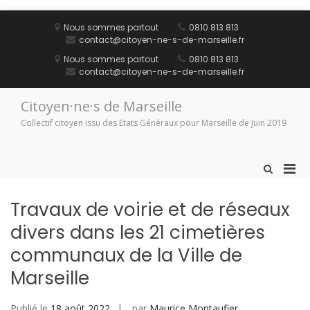
Aller
au
Nous sommes partout
0810 813 813
contenu
contact@citoyen-ne-s-de-marseille.fr
Nous sommes partout
0810 813 813
contact@citoyen-ne-s-de-marseille.fr
Citoyen·ne·s de Marseille
Collectif citoyen issu des Etats Généraux pour Marseille de Juin 2019
Men
Afficher
le
prin
formulaire
pou
Travaux de voirie et de réseaux
de
mobi
recherche
divers dans les 21 cimetières
communaux de la Ville de
Marseille
Publié le
18 août 2022
par
Maurice Montaufier