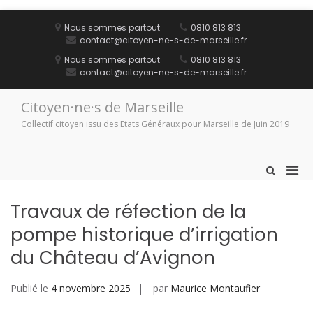
Aller
au
Nous sommes partout
0810 813 813
contenu
contact@citoyen-ne-s-de-marseille.fr
Nous sommes partout
0810 813 813
contact@citoyen-ne-s-de-marseille.fr
Citoyen·ne·s de Marseille
Collectif citoyen issu des Etats Généraux pour Marseille de Juin 2019
Men
Afficher
le
prin
formulaire
pou
Travaux de réfection de la
de
mobi
recherche
pompe historique d’irrigation
du Château d’Avignon
Publié le
4 novembre 2025
par
Maurice Montaufier