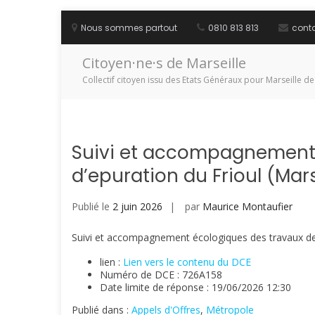
Aller
au
Nous sommes partout
0810 813 813
cont
contenu
Citoyen·ne·s de Marseille
Collectif citoyen issu des Etats Généraux pour Marseille de
Suivi et accompagnement e
d’epuration du Frioul (Mar
Publié le
2 juin 2026
par
Maurice Montaufier
Suivi et accompagnement écologiques des travaux de r
lien :
Lien vers le contenu du DCE
Numéro de DCE : 726A158
Date limite de réponse : 19/06/2026 12:30
Publié dans :
Appels d'Offres
,
Métropole