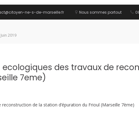
act@citoyen-ne-s-de-marseille.fr
Nous sommes partout
08
 Juin 2019
cologiques des travaux de recons
seille 7eme)
econstruction de la station d’épuration du Frioul (Marseille 7ème)