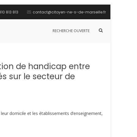
10 813 813
contact@citoyen-ne-s-de-marseille.fr
Afficher
RECHERCHE OUVERTE
le
formulaire
de
recherche
ation de handicap entre
s sur le secteur de
e leur domicile et les établissements d’enseignement,