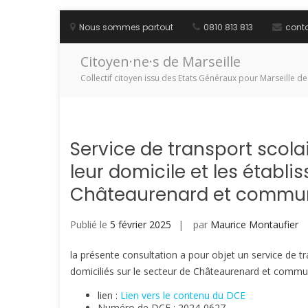
Aller
au
Nous sommes partout
0810 813 813
cont
contenu
Citoyen·ne·s de Marseille
Collectif citoyen issu des Etats Généraux pour Marseille de
Service de transport scola
leur domicile et les établ
Châteaurenard et commu
Publié le
5 février 2025
par
Maurice Montaufier
la présente consultation a pour objet un service de tr
domiciliés sur le secteur de Châteaurenard et commu
lien :
Lien vers le contenu du DCE
Numéro de DCE : 2024-0627