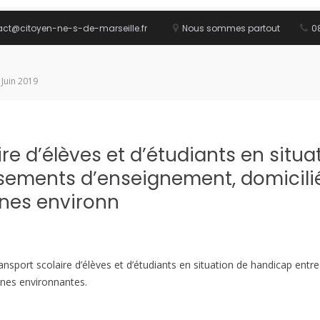
act@citoyen-ne-s-de-marseille.fr
Nous sommes partout
08
 Juin 2019
ire d’élèves et d’étudiants en situ
issements d’enseignement, domicilié
nes environn
ansport scolaire d’élèves et d’étudiants en situation de handicap entr
nes environnantes.