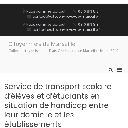
Aller
au
Nous sommes partout
0810 813 813
contenu
contact@citoyen-ne-s-de-marseille.fr
Nous sommes partout
0810 813 813
contact@citoyen-ne-s-de-marseille.fr
Citoyen·ne·s de Marseille
Collectif citoyen issu des Etats Généraux pour Marseille de Juin 2019
Men
Afficher
le
prin
formulaire
pou
Service de transport scolaire
de
mobi
recherche
d’élèves et d’étudiants en
situation de handicap entre
leur domicile et les
établissements