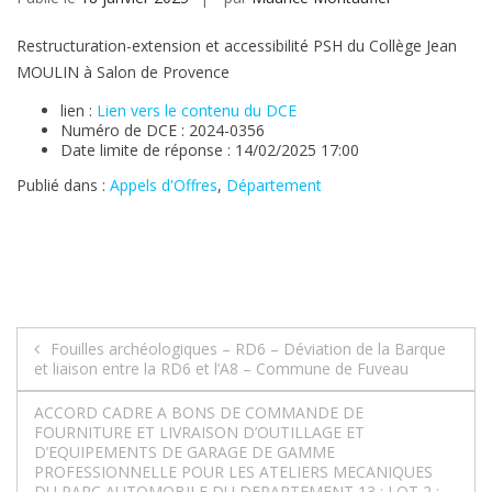
Restructuration-extension et accessibilité PSH du Collège Jean
MOULIN à Salon de Provence
lien :
Lien vers le contenu du DCE
Numéro de DCE : 2024-0356
Date limite de réponse : 14/02/2025 17:00
Publié dans :
Appels d'Offres
,
Département
Navigation
Fouilles archéologiques – RD6 – Déviation de la Barque
et liaison entre la RD6 et l’A8 – Commune de Fuveau
de
ACCORD CADRE A BONS DE COMMANDE DE
l’article
FOURNITURE ET LIVRAISON D’OUTILLAGE ET
D’EQUIPEMENTS DE GARAGE DE GAMME
PROFESSIONNELLE POUR LES ATELIERS MECANIQUES
DU PARC AUTOMOBILE DU DEPARTEMENT 13 : LOT 2 :