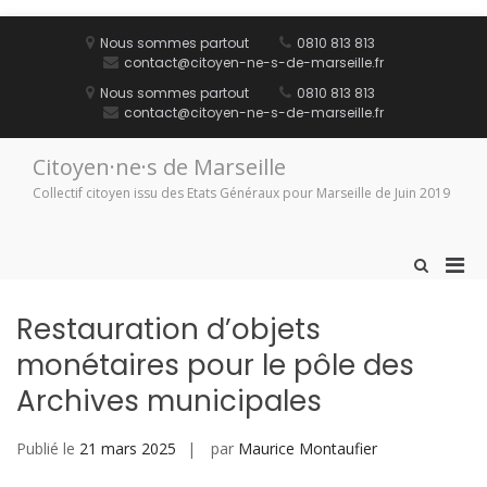
Aller
au
Nous sommes partout
0810 813 813
contenu
contact@citoyen-ne-s-de-marseille.fr
Nous sommes partout
0810 813 813
contact@citoyen-ne-s-de-marseille.fr
Citoyen·ne·s de Marseille
Collectif citoyen issu des Etats Généraux pour Marseille de Juin 2019
Men
Afficher
le
prin
formulaire
pou
Restauration d’objets
de
mobi
recherche
monétaires pour le pôle des
Archives municipales
Publié le
21 mars 2025
par
Maurice Montaufier