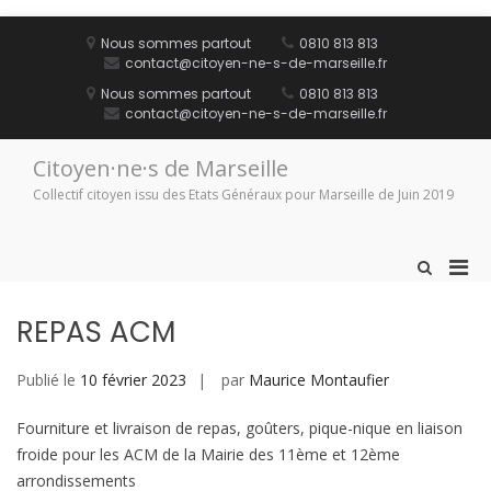
Aller
au
Nous sommes partout
0810 813 813
contenu
contact@citoyen-ne-s-de-marseille.fr
Nous sommes partout
0810 813 813
contact@citoyen-ne-s-de-marseille.fr
Citoyen·ne·s de Marseille
Collectif citoyen issu des Etats Généraux pour Marseille de Juin 2019
Men
Afficher
le
prin
formulaire
pou
REPAS ACM
de
mobi
recherche
Publié le
10 février 2023
par
Maurice Montaufier
Fourniture et livraison de repas, goûters, pique-nique en liaison
froide pour les ACM de la Mairie des 11ème et 12ème
arrondissements