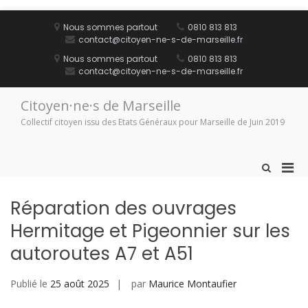
Aller
au
Nous sommes partout
0810 813 813
contenu
contact@citoyen-ne-s-de-marseille.fr
Nous sommes partout
0810 813 813
contact@citoyen-ne-s-de-marseille.fr
Citoyen·ne·s de Marseille
Collectif citoyen issu des Etats Généraux pour Marseille de Juin 2019
Men
Afficher
le
prin
formulaire
pou
Réparation des ouvrages
de
mobi
recherche
Hermitage et Pigeonnier sur les
autoroutes A7 et A51
Publié le
25 août 2025
par
Maurice Montaufier