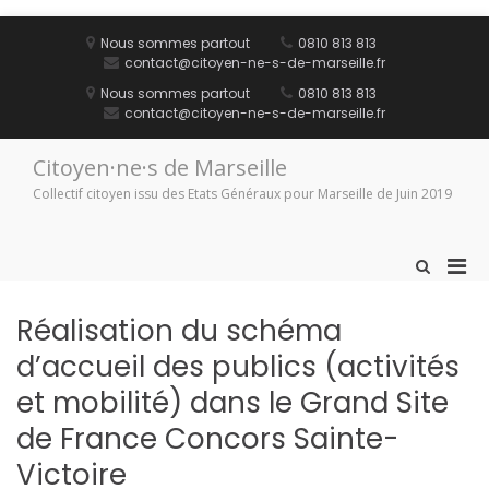
Aller
au
Nous sommes partout
0810 813 813
contenu
contact@citoyen-ne-s-de-marseille.fr
Nous sommes partout
0810 813 813
contact@citoyen-ne-s-de-marseille.fr
Citoyen·ne·s de Marseille
Collectif citoyen issu des Etats Généraux pour Marseille de Juin 2019
Men
Afficher
le
prin
formulaire
pou
Réalisation du schéma
de
mobi
recherche
d’accueil des publics (activités
et mobilité) dans le Grand Site
de France Concors Sainte-
Victoire