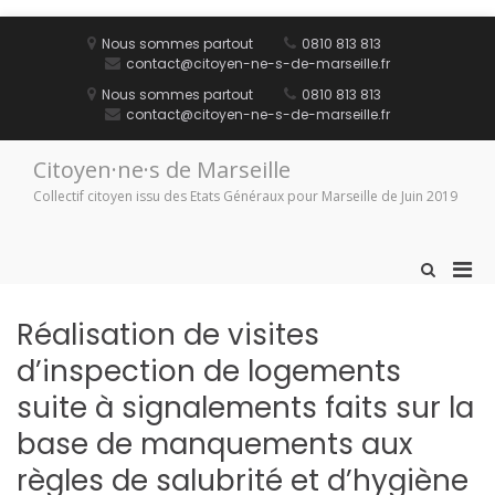
Aller
au
Nous sommes partout
0810 813 813
contenu
contact@citoyen-ne-s-de-marseille.fr
Nous sommes partout
0810 813 813
contact@citoyen-ne-s-de-marseille.fr
Citoyen·ne·s de Marseille
Collectif citoyen issu des Etats Généraux pour Marseille de Juin 2019
Men
Afficher
le
prin
formulaire
pou
Réalisation de visites
de
mobi
recherche
d’inspection de logements
suite à signalements faits sur la
base de manquements aux
règles de salubrité et d’hygiène