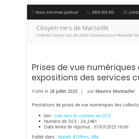
Aller
au
Nous sommes partout
0810 813 813
cont
contenu
Citoyen·ne·s de Marseille
Collectif citoyen issu des Etats Généraux pour Marseille de
Prises de vue numériques 
expositions des services cul
Publié le
28 juillet 2025
par
Maurice Montaufier
Prestations de prises de vue numériques des collectio
lien :
Lien vers le contenu du DCE
Numéro de DCE : 24_2481
Date limite de réponse : 31/07/2025 16:00
Publié dans :
Appels d'Offres
,
Ville