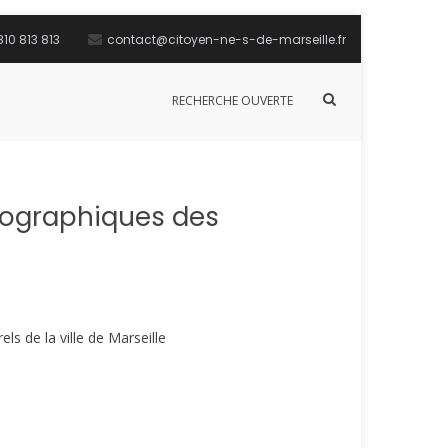
10 813 813
contact@citoyen-ne-s-de-marseille.fr
Afficher
RECHERCHE OUVERTE
le
formulaire
de
recherche
tographiques des
s de la ville de Marseille