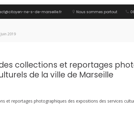
act@citoyen-ne-s-de-marseille.fr
Nous sommes partout
08
 Juin 2019
des collections et reportages pho
turels de la ville de Marseille
ns et reportages photographiques des expositions des services culturel