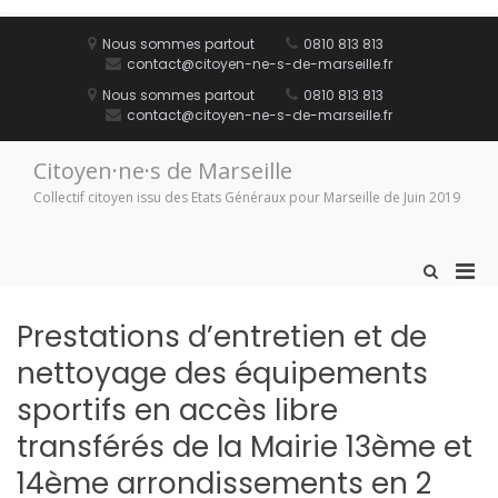
Aller
au
Nous sommes partout
0810 813 813
contenu
contact@citoyen-ne-s-de-marseille.fr
Nous sommes partout
0810 813 813
contact@citoyen-ne-s-de-marseille.fr
Citoyen·ne·s de Marseille
Collectif citoyen issu des Etats Généraux pour Marseille de Juin 2019
Men
Afficher
le
prin
formulaire
pou
Prestations d’entretien et de
de
mobi
recherche
nettoyage des équipements
sportifs en accès libre
transférés de la Mairie 13ème et
14ème arrondissements en 2