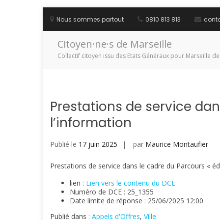
Aller
au
Nous sommes partout
0810 813 813
cont
contenu
Citoyen·ne·s de Marseille
Collectif citoyen issu des Etats Généraux pour Marseille de
Prestations de service da
l’information
Publié le
17 juin 2025
par
Maurice Montaufier
Prestations de service dans le cadre du Parcours « éd
lien :
Lien vers le contenu du DCE
Numéro de DCE : 25_1355
Date limite de réponse : 25/06/2025 12:00
Publié dans :
Appels d'Offres
,
Ville