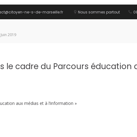
act@citoyen-ne-s-de-marseille.fr
Nous sommes partout
08
 Juin 2019
ns le cadre du Parcours éducation 
ucation aux médias et à l’information »