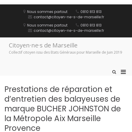
Aller
au
Nous sommes partout
0810 813 813
contenu
contact@citoyen-ne-s-de-marseille.fr
Nous sommes partout
0810 813 813
contact@citoyen-ne-s-de-marseille.fr
Citoyen·ne·s de Marseille
Collectif citoyen issu des Etats Généraux pour Marseille de Juin 2019
Men
Afficher
le
prin
formulaire
pou
Prestations de réparation et
de
mobi
recherche
d’entretien des balayeuses de
marque BUCHER JOHNSTON de
la Métropole Aix Marseille
Provence