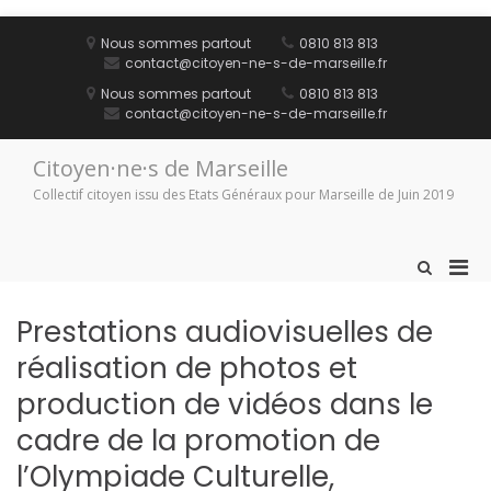
Aller
au
Nous sommes partout
0810 813 813
contenu
contact@citoyen-ne-s-de-marseille.fr
Nous sommes partout
0810 813 813
contact@citoyen-ne-s-de-marseille.fr
Citoyen·ne·s de Marseille
Collectif citoyen issu des Etats Généraux pour Marseille de Juin 2019
Men
Afficher
le
prin
formulaire
pou
Prestations audiovisuelles de
de
mobi
recherche
réalisation de photos et
production de vidéos dans le
cadre de la promotion de
l’Olympiade Culturelle,