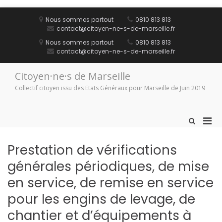
Aller
au
Nous sommes partout
0810 813 813
contenu
contact@citoyen-ne-s-de-marseille.fr
Nous sommes partout
0810 813 813
contact@citoyen-ne-s-de-marseille.fr
Citoyen·ne·s de Marseille
Collectif citoyen issu des Etats Généraux pour Marseille de Juin 2019
Men
Afficher
le
prin
formulaire
pou
Prestation de vérifications
de
mobi
recherche
générales périodiques, de mise
en service, de remise en service
pour les engins de levage, de
chantier et d’équipements à