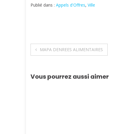
Publié dans :
Appels d'Offres
,
Ville
Navigation
MAPA DENREES ALIMENTAIRES
de
l’article
Vous pourrez aussi aimer