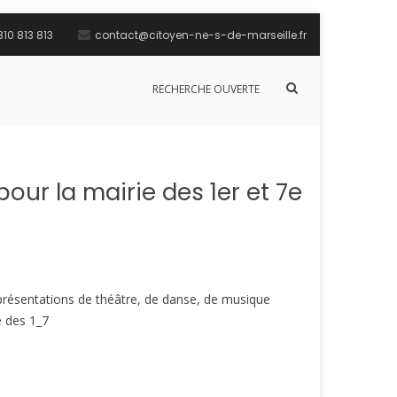
10 813 813
contact@citoyen-ne-s-de-marseille.fr
Afficher
RECHERCHE OUVERTE
le
formulaire
de
recherche
our la mairie des 1er et 7e
eprésentations de théâtre, de danse, de musique
e des 1_7