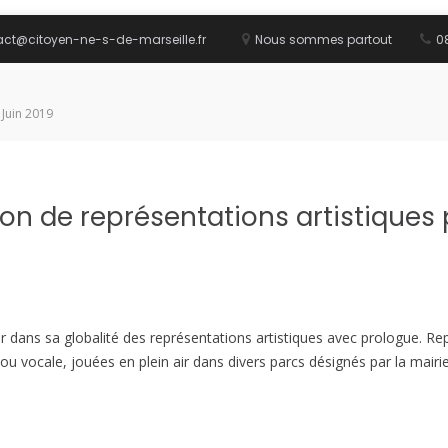
act@citoyen-ne-s-de-marseille.fr
Nous sommes partout
08
 Juin 2019
on de représentations artistiques p
er dans sa globalité des représentations artistiques avec prologue. R
u vocale, jouées en plein air dans divers parcs désignés par la mairi