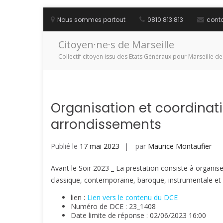
Aller
au
Nous sommes partout
0810 813 813
cont
contenu
Citoyen·ne·s de Marseille
Collectif citoyen issu des Etats Généraux pour Marseille de
Organisation et coordinati
arrondissements
Publié le
17 mai 2023
par
Maurice Montaufier
Avant le Soir 2023 _ La prestation consiste à organis
classique, contemporaine, baroque, instrumentale et o
lien :
Lien vers le contenu du DCE
Numéro de DCE : 23_1408
Date limite de réponse : 02/06/2023 16:00