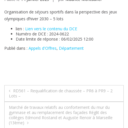
Organisation de séjours sportifs dans la perspective des jeux
olympiques d’hiver 2030 – 5 lots
lien :
Lien vers le contenu du DCE
Numéro de DCE : 2024-0622
Date limite de réponse : 06/02/2025 12:00
Publié dans :
Appels d'Offres
,
Département
Navigation
RD561 – Requalification de chaussée – PR6 à PR9 – 2
Lots –
de
Marché de travaux relatifs au confortement du mur du
l’article
gymnase et au remplacement des façades Réglit des
collèges Edmond Rostand et Auguste Renoir à Marseille
(13ème)