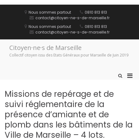
Aller
au
Nous sommes partout
0810 813 813
contenu
contact@citoyen-ne-s-de-marseille.fr
Nous sommes partout
0810 813 813
contact@citoyen-ne-s-de-marseille.fr
Citoyen·ne·s de Marseille
Collectif citoyen issu des Etats Généraux pour Marseille de Juin 2019
Men
Afficher
le
prin
formulaire
pou
Missions de repérage et de
de
mobi
recherche
suivi réglementaire de la
présence d’amiante et de
plomb dans les bâtiments de la
Ville de Marseille – 4 lots.