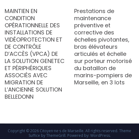
MAINTIEN EN
Prestations de
CONDITION
maintenance
OPÉRATIONNELLE DES
préventive et
INSTALLATIONS DE
corrective des
VIDÉOPROTECTION ET
échelles pivotantes,
DE CONTRÔLE
bras élévateurs
D’ACCÈS (VPCA) DE
articulés et échelle
LA SOLUTION GENETEC
sur porteur motorisé
ET PÉRIPHÉRIQUES
du bataillon de
ASSOCIÉS AVEC
marins-pompiers de
MIGRATION DE
Marseille, en 3 lots
L’ANCIENNE SOLUTION
BELLEDONN
Copyright © 2026
Citoyen·ne·s de Marseille
. All rights reserved. Theme
Suffice
by ThemeGrill. Powered by:
WordPress
.