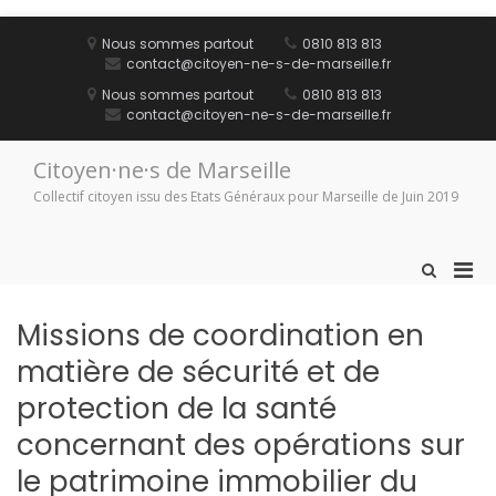
Aller
au
Nous sommes partout
0810 813 813
contenu
contact@citoyen-ne-s-de-marseille.fr
Nous sommes partout
0810 813 813
contact@citoyen-ne-s-de-marseille.fr
Citoyen·ne·s de Marseille
Collectif citoyen issu des Etats Généraux pour Marseille de Juin 2019
Men
Afficher
le
prin
formulaire
pou
Missions de coordination en
de
mobi
recherche
matière de sécurité et de
protection de la santé
concernant des opérations sur
le patrimoine immobilier du