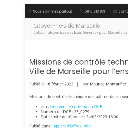
Aller
au
Nous sommes partout
0810 813 813
cont
contenu
Citoyen·ne·s de Marseille
Collectif citoyen issu des Etats Généraux pour Marseille de
Missions de contrôle tech
Ville de Marseille pour l’
Publié le
16 février 2023
par
Maurice Montaufier
Missions de contrôle technique des bâtiments et ouvra
lien :
Lien vers le contenu du DCE
Numéro de DCE : 23_0279
Date limite de réponse : 24/03/2023 16:00
Publié dans :
Appels d'Offres
,
Ville