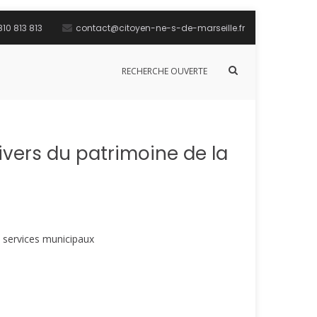
10 813 813
contact@citoyen-ne-s-de-marseille.fr
Afficher
RECHERCHE OUVERTE
le
formulaire
de
recherche
vers du patrimoine de la
s services municipaux