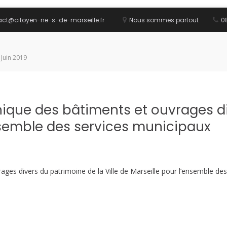
act@citoyen-ne-s-de-marseille.fr
Nous sommes partout
08
 Juin 2019
nique des bâtiments et ouvrages di
ensemble des services municipaux
ges divers du patrimoine de la Ville de Marseille pour l’ensemble de