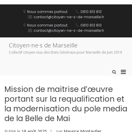
Aller
au
Nous sommes partout
0810 813 813
contenu
contact@citoyen-ne-s-de-marseille.fr
Nous sommes partout
0810 813 813
contact@citoyen-ne-s-de-marseille.fr
Citoyen·ne·s de Marseille
Collectif citoyen issu des Etats Généraux pour Marseille de Juin 2019
Men
Afficher
le
prin
formulaire
pou
Mission de maitrise d’œuvre
de
mobi
recherche
portant sur la requalification et
la modernisation du pole media
de la Belle de Mai
Publié le
19 août 2025
par
Maurice Montaufier