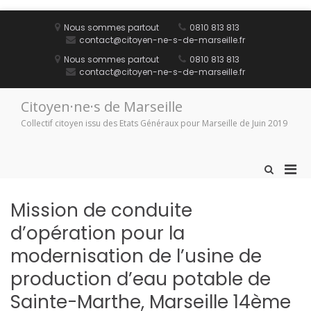
Aller
au
Nous sommes partout
0810 813 813
contenu
contact@citoyen-ne-s-de-marseille.fr
Nous sommes partout
0810 813 813
contact@citoyen-ne-s-de-marseille.fr
Citoyen·ne·s de Marseille
Collectif citoyen issu des Etats Généraux pour Marseille de Juin 2019
Men
Afficher
le
prin
formulaire
pou
Mission de conduite
de
mobi
recherche
d’opération pour la
modernisation de l’usine de
production d’eau potable de
Sainte-Marthe, Marseille 14ème