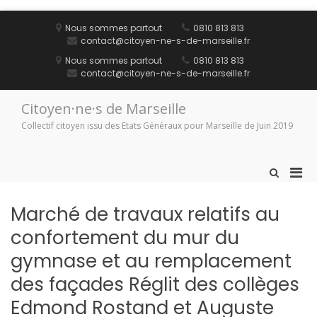
Aller
au
Nous sommes partout
0810 813 813
contenu
contact@citoyen-ne-s-de-marseille.fr
Nous sommes partout
0810 813 813
contact@citoyen-ne-s-de-marseille.fr
Citoyen·ne·s de Marseille
Collectif citoyen issu des Etats Généraux pour Marseille de Juin 2019
Men
Afficher
le
prin
formulaire
pou
Marché de travaux relatifs au
de
mobi
recherche
confortement du mur du
gymnase et au remplacement
des façades Réglit des collèges
Edmond Rostand et Auguste