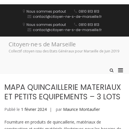
Aller
au
Nous sommes partout
0810 813 813
contenu
contact@citoyen-ne-s-de-marseille.fr
Nous sommes partout
0810 813 813
contact@citoyen-ne-s-de-marseille.fr
Citoyen·ne·s de Marseille
Collectif citoyen issu des Etats Généraux pour Marseille de Juin 2019
Men
Afficher
le
prin
formulaire
pou
MAPA QUINCAILLERIE MATERIAUX
de
mobi
recherche
ET PETITS EQUIPEMENTS – 3 LOTS
Publié le
1 février 2024
par
Maurice Montaufier
Fourniture en produits de quincaillerie, matériaux de
construction et petits matériels électriques pour les besoins de