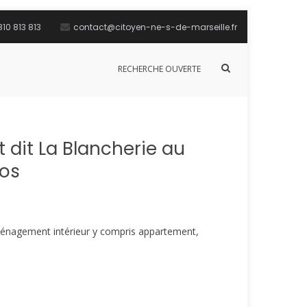
10 813 813
contact@citoyen-ne-s-de-marseille.fr
Afficher
RECHERCHE OUVERTE
le
formulaire
de
recherche
 dit La Blancherie au
nos
 aménagement intérieur y compris appartement,