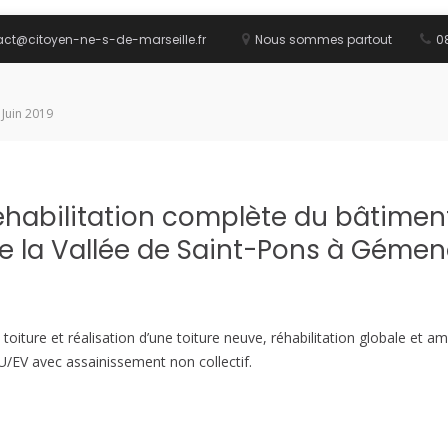
act@citoyen-ne-s-de-marseille.fr
Nous sommes partout
08
 Juin 2019
éhabilitation complète du bâtiment
 la Vallée de Saint-Pons à Géme
 toiture et réalisation d’une toiture neuve, réhabilitation globale et
U/EV avec assainissement non collectif.