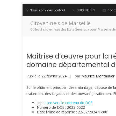
Aller
au
Nous sommes partout
0810 813 813
cont
contenu
Citoyen·ne·s de Marseille
Collectif citoyen issu des Etats Généraux pour Marseille de
Maitrise d’œuvre pour la r
domaine départemental de
Publié le
22 février 2024
par
Maurice Montaufier
Sur le bâtiment principal, désamiantage, dépose de la
traitement des façades et des ouvrants, traitement E
lien :
Lien vers le contenu du DCE
Numéro de DCE : 2023-0522
Date limite de réponse : 22/02/2024 17:00