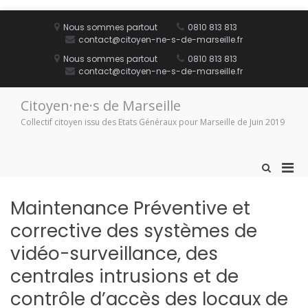
Aller
au
Nous sommes partout
0810 813 813
contenu
contact@citoyen-ne-s-de-marseille.fr
Nous sommes partout
0810 813 813
contact@citoyen-ne-s-de-marseille.fr
Citoyen·ne·s de Marseille
Collectif citoyen issu des Etats Généraux pour Marseille de Juin 2019
Men
Afficher
le
prin
formulaire
pou
Maintenance Préventive et
de
mobi
recherche
corrective des systèmes de
vidéo-surveillance, des
centrales intrusions et de
contrôle d’accès des locaux de