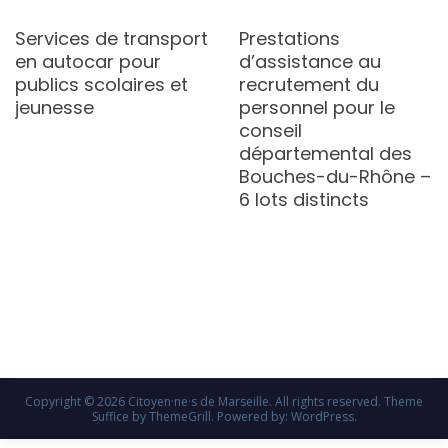
Services de transport
Prestations
en autocar pour
d’assistance au
publics scolaires et
recrutement du
jeunesse
personnel pour le
conseil
départemental des
Bouches-du-Rhône –
6 lots distincts
Copyright © 2026
Citoyen·ne·s de Marseille
. All rights reserved. Theme
Suffice
by ThemeGrill. Powered by:
WordPress
.