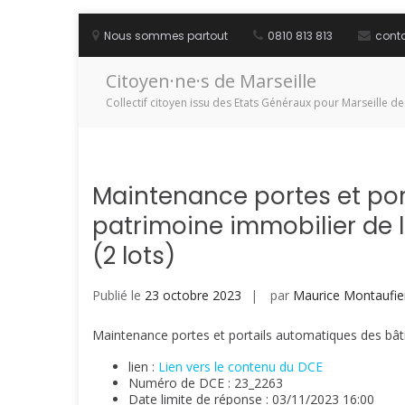
Aller
au
Nous sommes partout
0810 813 813
cont
contenu
Citoyen·ne·s de Marseille
Collectif citoyen issu des Etats Généraux pour Marseille de
Maintenance portes et por
patrimoine immobilier de l
(2 lots)
Publié le
23 octobre 2023
par
Maurice Montaufie
Maintenance portes et portails automatiques des bâtim
lien :
Lien vers le contenu du DCE
Numéro de DCE : 23_2263
Date limite de réponse : 03/11/2023 16:00