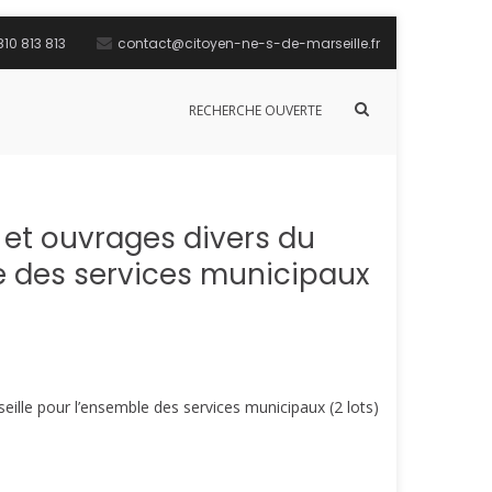
10 813 813
contact@citoyen-ne-s-de-marseille.fr
Afficher
RECHERCHE OUVERTE
le
formulaire
de
recherche
et ouvrages divers du
le des services municipaux
eille pour l’ensemble des services municipaux (2 lots)