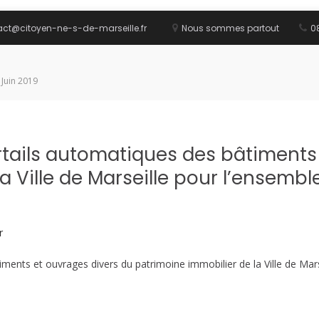
act@citoyen-ne-s-de-marseille.fr
Nous sommes partout
08
 Juin 2019
tails automatiques des bâtiments 
a Ville de Marseille pour l’ensemb
r
ents et ouvrages divers du patrimoine immobilier de la Ville de Mars