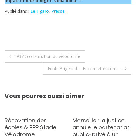
impacter leur budget. Voilà voilà …
Publié dans :
Le Figaro
,
Presse
Navigation
1937 : construction du vélodrome
de
Ecole Bugeaud … Encore et encore ….
l’article
Vous pourrez aussi aimer
Rénovation des
Marseille : la justice
écoles & PPP Stade
annule le partenariat
Vélodrome
public-privé à un