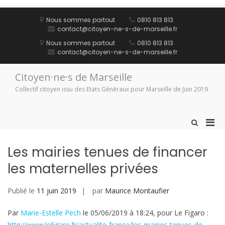
Aller
au
Nous sommes partout
0810 813 813
contenu
contact@citoyen-ne-s-de-marseille.fr
Nous sommes partout
0810 813 813
contact@citoyen-ne-s-de-marseille.fr
Citoyen·ne·s de Marseille
Collectif citoyen issu des Etats Généraux pour Marseille de Juin 2019
Men
Afficher
le
prin
formulaire
pou
Les mairies tenues de financer
de
mobi
recherche
les maternelles privées
Publié le
11 juin 2019
par
Maurice Montaufier
Par
Marie-Estelle Pech
le 05/06/2019 à 18:24, pour Le Figaro :
http://www.lefigaro.fr/actualite-france/les-mairies-tenues-de-