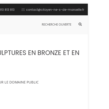
10 813 813
contact@citoyen-ne-s-de-marseille.fr
Afficher
RECHERCHE OUVERTE
le
formulaire
de
recherche
LPTURES EN BRONZE ET EN
UR LE DOMAINE PUBLIC