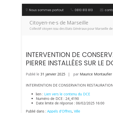
Aller
au
Nous sommes partout
0810 813 813
cont
contenu
Citoyen·ne·s de Marseille
Collectif citoyen issu des Etats Généraux pour Marseille de
INTERVENTION DE CONSERV
PIERRE INSTALLÉES SUR LE 
Publié le
31 janvier 2025
par
Maurice Montaufier
INTERVENTION DE CONSERVATION RESTAURATION 
lien :
Lien vers le contenu du DCE
Numéro de DCE : 24_4190
Date limite de réponse : 06/02/2025 16:00
Publié dans :
Appels d'Offres
,
Ville