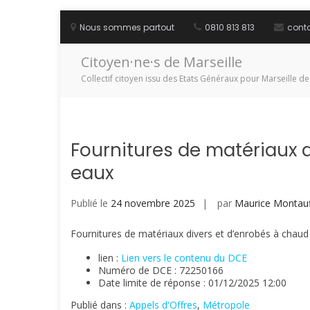
Aller
au
Nous sommes partout
0810 813 813
cont
contenu
Citoyen·ne·s de Marseille
Collectif citoyen issu des Etats Généraux pour Marseille de
Fournitures de matériaux d
eaux
Publié le
24 novembre 2025
par
Maurice Montauf
Fournitures de matériaux divers et d’enrobés à chaud 
lien :
Lien vers le contenu du DCE
Numéro de DCE : 72250166
Date limite de réponse : 01/12/2025 12:00
Publié dans :
Appels d'Offres
,
Métropole