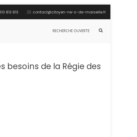
10 813 813
contact@citoyen-ne-s-de-marseille.fr
Afficher
RECHERCHE OUVERTE
le
formulaire
de
recherche
s besoins de la Régie des