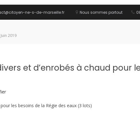
act@citoyen-ne-s-de-marseille.fr
Nous sommes partout
08
 Juin 2019
ivers et d’enrobés à chaud pour le
ier
pour les besoins de la Régie des eaux (3 lots)