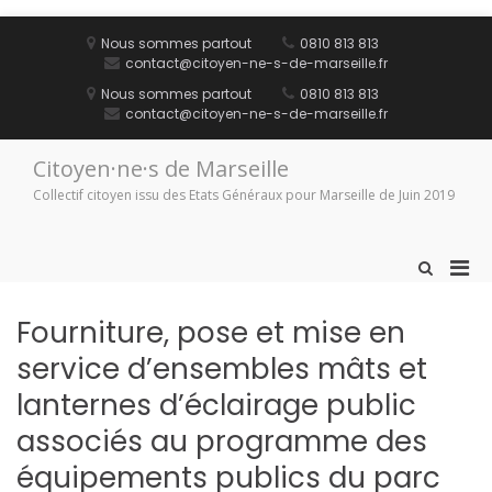
Aller
au
Nous sommes partout
0810 813 813
contenu
contact@citoyen-ne-s-de-marseille.fr
Nous sommes partout
0810 813 813
contact@citoyen-ne-s-de-marseille.fr
Citoyen·ne·s de Marseille
Collectif citoyen issu des Etats Généraux pour Marseille de Juin 2019
Men
Afficher
le
prin
formulaire
pou
Fourniture, pose et mise en
de
mobi
recherche
service d’ensembles mâts et
lanternes d’éclairage public
associés au programme des
équipements publics du parc