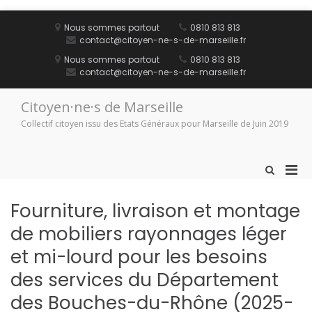
Aller
au
Nous sommes partout
0810 813 813
contenu
contact@citoyen-ne-s-de-marseille.fr
Nous sommes partout
0810 813 813
contact@citoyen-ne-s-de-marseille.fr
Citoyen·ne·s de Marseille
Collectif citoyen issu des Etats Généraux pour Marseille de Juin 2019
Men
Afficher
le
prin
formulaire
pou
Fourniture, livraison et montage
de
mobi
recherche
de mobiliers rayonnages léger
et mi-lourd pour les besoins
des services du Département
des Bouches-du-Rhône (2025-