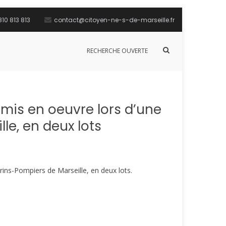
10 813 813
contact@citoyen-ne-s-de-marseille.fr
Afficher
RECHERCHE OUVERTE
le
formulaire
de
recherche
 mis en oeuvre lors d’une
le, en deux lots
arins-Pompiers de Marseille, en deux lots.