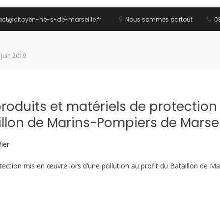
act@citoyen-ne-s-de-marseille.fr
Nous sommes partout
08
 Juin 2019
produits et matériels de protection
illon de Marins-Pompiers de Marseil
ier
otection mis en œuvre lors d’une pollution au profit du Bataillon de M