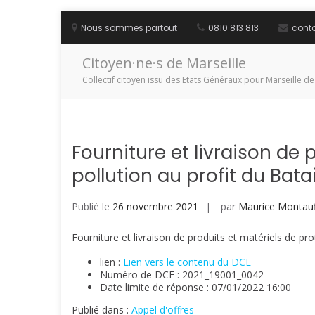
Aller
au
Nous sommes partout
0810 813 813
cont
contenu
Citoyen·ne·s de Marseille
Collectif citoyen issu des Etats Généraux pour Marseille de
Fourniture et livraison de 
pollution au profit du Bata
Publié le
26 novembre 2021
par
Maurice Montauf
Fourniture et livraison de produits et matériels de pr
lien :
Lien vers le contenu du DCE
Numéro de DCE : 2021_19001_0042
Date limite de réponse : 07/01/2022 16:00
Publié dans :
Appel d'offres