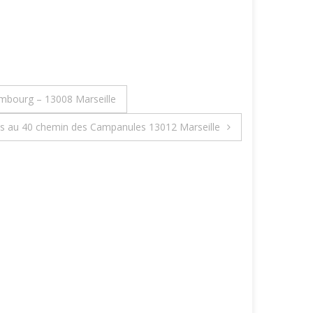
mbourg – 13008 Marseille
lols au 40 chemin des Campanules 13012 Marseille
Résultat
audits