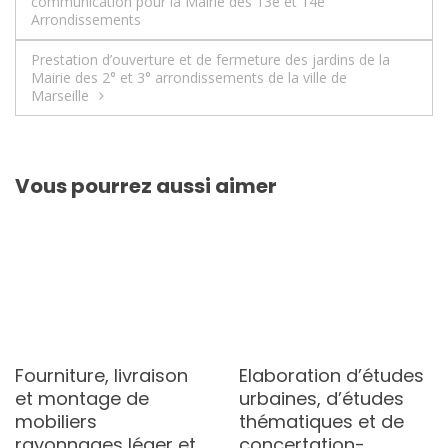
communication pour la Mairie des 13e et 14e
de
Arrondissements
l’article
Prestation d’ouverture et de fermeture des jardins de la
Mairie des 2° et 3° arrondissements de la ville de
Marseille
Vous pourrez aussi aimer
Fourniture, livraison
Elaboration d’études
et montage de
urbaines, d’études
mobiliers
thématiques et de
rayonnages léger et
concertation-