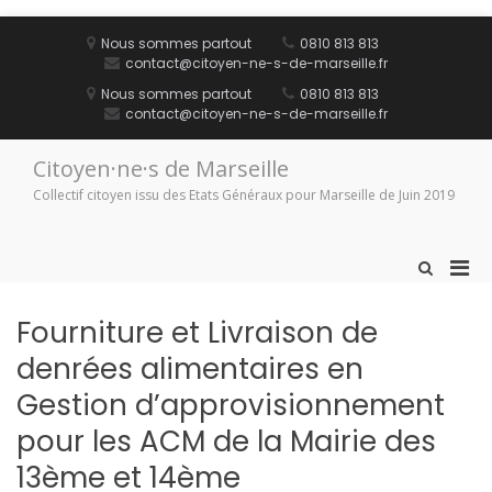
Aller
au
Nous sommes partout
0810 813 813
contenu
contact@citoyen-ne-s-de-marseille.fr
Nous sommes partout
0810 813 813
contact@citoyen-ne-s-de-marseille.fr
Citoyen·ne·s de Marseille
Collectif citoyen issu des Etats Généraux pour Marseille de Juin 2019
Men
Afficher
le
prin
formulaire
pou
Fourniture et Livraison de
de
mobi
recherche
denrées alimentaires en
Gestion d’approvisionnement
pour les ACM de la Mairie des
13ème et 14ème