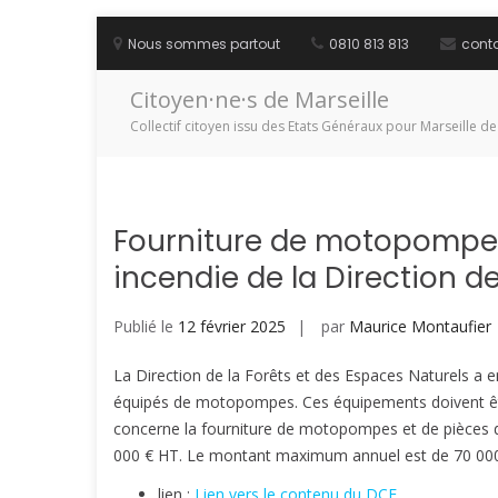
Aller
au
Nous sommes partout
0810 813 813
cont
contenu
Citoyen·ne·s de Marseille
Collectif citoyen issu des Etats Généraux pour Marseille de
Fourniture de motopompes 
incendie de la Direction d
Publié le
12 février 2025
par
Maurice Montaufier
La Direction de la Forêts et des Espaces Naturels a e
équipés de motopompes. Ces équipements doivent être
concerne la fourniture de motopompes et de pièces d
000 € HT. Le montant maximum annuel est de 70 000
lien :
Lien vers le contenu du DCE