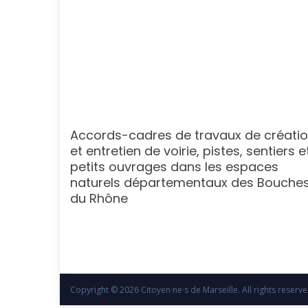
 de
Accords-cadres de travaux de créati
e pour
et entretien de voirie, pistes, sentiers e
s
petits ouvrages dans les espaces
ncts)
naturels départementaux des Bouche
du Rhône
Copyright © 2026
Citoyen·ne·s de Marseille
. All rights reser