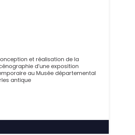
onception et réalisation de la
Restaura
cénographie d’une exposition
l’église
emporaire au Musée départemental
rles antique