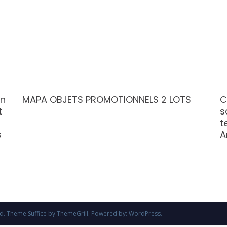
on
MAPA OBJETS PROMOTIONNELS 2 LOTS
C
t
s
t
s
A
ved. Theme
Suffice
by ThemeGrill. Powered by:
WordPress
.