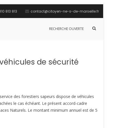
10 813 813
contact@citoyen-ne-s-de-marseille.fr
Afficher
RECHERCHE OUVERTE
le
formulaire
de
recherche
véhicules de sécurité
service des forestiers sapeurs dispose de véhicules
achées le cas échéant. Le présent accord-cadre
Espaces Naturels. Le montant minimum annuel est de 5